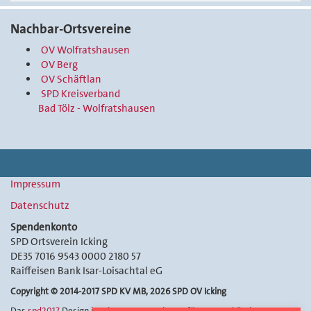
Nachbar-Ortsvereine
OV Wolfratshausen
OV Berg
OV Schäftlan
SPD Kreisverband
Bad Tölz - Wolfratshausen
Impressum
Datenschutz
Spendenkonto
SPD Ortsverein Icking
DE35 7016 9543 0000 2180 57
Raiffeisen Bank Isar-Loisachtal eG
Copyright © 2014-2017 SPD KV MB, 2026 SPD OV Icking
Das
spd2017
Design ist ein Bootstrap Thema für SPD Verbände. Nutzung