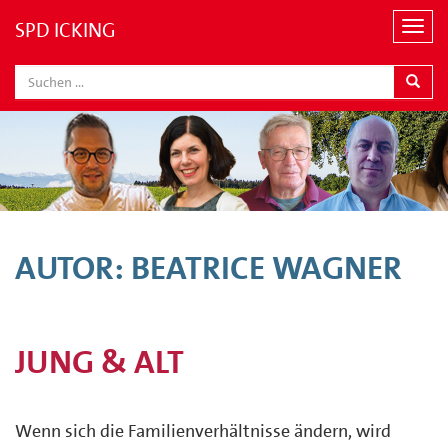
SPD ICKING
N
a
v
i
g
a
t
i
o
n
AUTOR:
BEATRICE WAGNER
JUNG & ALT
Wenn sich die Familienverhältnisse ändern, wird