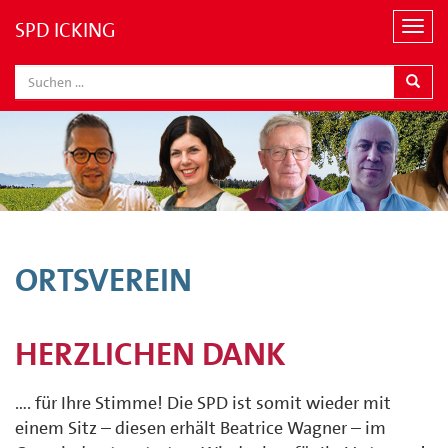
SPD ICKING
N
a
v
i
g
a
t
i
o
n
ORTSVEREIN
HERZLICHEN DANK
…. für Ihre Stimme! Die SPD ist somit wieder mit
einem Sitz – diesen erhält Beatrice Wagner – im