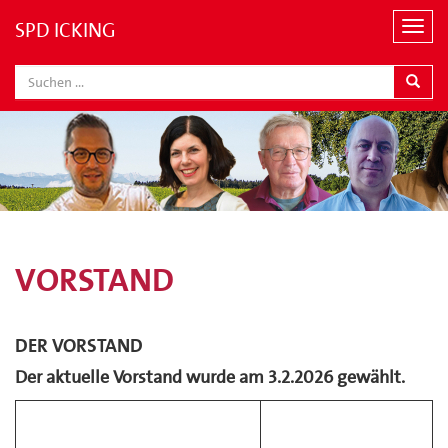
SPD ICKING
N
a
v
i
g
a
t
i
o
n
VORSTAND
DER VORSTAND
Der aktuelle Vorstand wurde am 3.2.2026 gewählt.